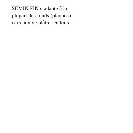
SEMIN FIN s’adapte à la
plupart des fonds (plaques et
carreaux de plâtre, enduits,
béton, ciment, anciennes
peintures) et tolère des supports
légèrement irréguliers.
© 2022 par Matériaux de Lagny.